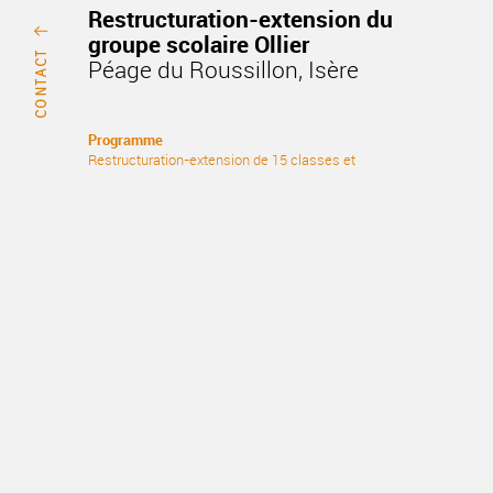
Restructuration-extension du
groupe scolaire Ollier
Péage du Roussillon, Isère
Programme
Restructuration-extension de 15 classes et
locaux spécifiques, centre de loisir, plan masse
de réorganisation de l’ilôt.
Maîtrise d’ouvrage
Ville du Péage de Roussillon (38)
Maîtrise d’oeuvre
TEKHNÊ, architecture et q.e.b - DPI, structure -
ITF, fluides qeb - EAI, acoustique - PONCET,
éconnomie - OUEST COORDINATION, OPC
Surface
1844m2 SHON
Coûts
Démolition 166 k€ HT
Rénovation-extension 2 668 k€ HT
Dates / Livraison
Livraison Déc. 2009