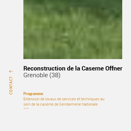
Reconstruction de la Caserne Offner
Grenoble (38)
Programme
Extension de locaux de services et techniques au
sein de la caserne de Gendarmerie Nationale
Offner
Maîtrise d’ouvrage
SGAMI SUD-EST
Maîtrise d’oeuvre
TEKHNE, architecture et OPC - INDDIGO, fluides